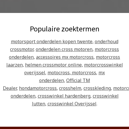
Populaire zoektermen
motorsport onderdelen kopen twente
,
onderhoud
crossmotor
,
onderdelen cross motoren
,
motorcross
onderdelen
,
accessoires mx motorcross
,
motorcross
laarzen
,
helmen crossmotor online,
motorcrosswinkel
overijssel
,
motocross
,
motorcross
,
mx
onderdelen
,
Official TM
Dealer
,
hondamotorcross
,
crosshelm
,
crosskleding
,
motorc
onderdelen
,
crosswinkel hardenberg
,
crosswinkel
lutten
,
crosswinkel Overijssel
.